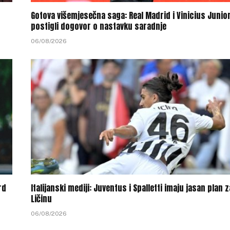
Gotova višemjesečna saga: Real Madrid i Vinicius Junio
postigli dogovor o nastavku saradnje
06/08/2026
rd
Italijanski mediji: Juventus i Spalletti imaju jasan plan z
Ličinu
06/08/2026