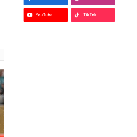
nk
YouTube
TikTok