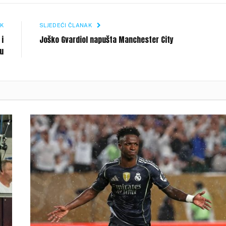
Li
K
SLJEDEĆI ČLANAK
 i
Joško Gvardiol napušta Manchester City
ku