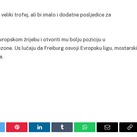
veliki trofej, ali bi imalo i dodatne posljedice za
opskom žrijebu i otvoriti mu bolju poziciju u
ezone. Us lučaju da Freiburg osvoji Evropsku ligu, mostarsk
a.
itter
Pinterest
LinkedIn
Tumblr
WhatsApp
Email
Co