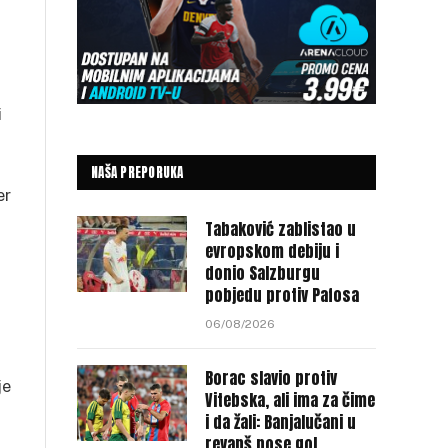
i
NAŠA PREPORUKA
er
Tabaković zablistao u
evropskom debiju i
donio Salzburgu
pobjedu protiv Pafosa
06/08/2026
Borac slavio protiv
je
Vitebska, ali ima za čime
i da žali: Banjalučani u
revanš nose gol