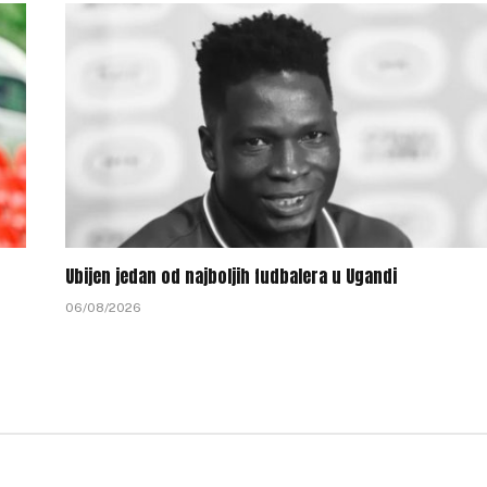
Ubijen jedan od najboljih fudbalera u Ugandi
06/08/2026