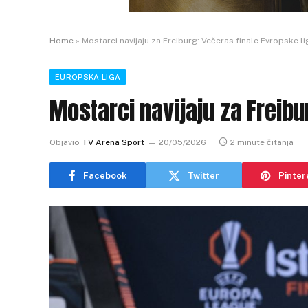
Home
»
Mostarci navijaju za Freiburg: Večeras finale Evropske li
EUROPSKA LIGA
Mostarci navijaju za Freibu
Objavio
TV Arena Sport
20/05/2026
2 minute čitanja
Facebook
Twitter
Pinter