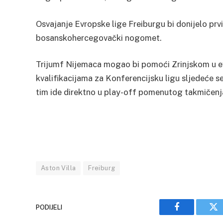
Osvajanje Evropske lige Freiburgu bi donijelo prvi 
bosanskohercegovački nogomet.
Trijumf Nijemaca mogao bi pomoći Zrinjskom u evr
kvalifikacijama za Konferencijsku ligu sljedeće s
tim ide direktno u play-off pomenutog takmičenj
Aston Villa
Freiburg
PODIJELI
Facebook
Tw