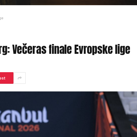
ge
rg: Večeras finale Evropske lige
est