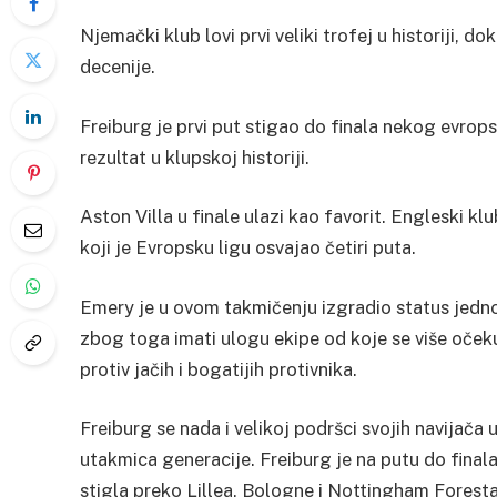
Njemački klub lovi prvi veliki trofej u historiji, do
decenije.
Freiburg je prvi put stigao do finala nekog evrops
rezultat u klupskoj historiji.
Aston Villa u finale ulazi kao favorit. Engleski kl
koji je Evropsku ligu osvajao četiri puta.
Emery je u ovom takmičenju izgradio status jednog 
zbog toga imati ulogu ekipe od koje se više oček
protiv jačih i bogatijih protivnika.
Freiburg se nada i velikoj podršci svojih navijača u
utakmica generacije. Freiburg je na putu do finala
stigla preko Lillea, Bologne i Nottingham Foresta