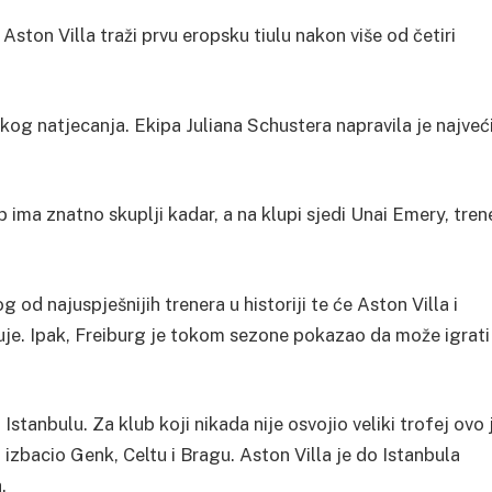
k Aston Villa traži prvu eropsku tiulu nakon više od četiri
kog natjecanja. Ekipa Juliana Schustera napravila je najveć
ub ima znatno skuplji kadar, a na klupi sjedi Unai Emery, tren
od najuspješnijih trenera u historiji te će Aston Villa i
uje. Ipak, Freiburg je tokom sezone pokazao da može igrati
 Istanbulu. Za klub koji nikada nije osvojio veliki trofej ovo 
 izbacio Genk, Celtu i Bragu. Aston Villa je do Istanbula
.