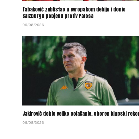
Tabaković zablistao u evropskom debiju i donio
Salzburgu pobjedu protiv Pafosa
06/08/2026
Jakirović dobio veliko pojačanje, oboren klupski reko
06/08/2026