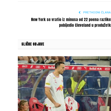
PRETHODNI ČLANA
New York se vratio iz minusa od 22 poena razlike
pobijedio Cleveland u produžet
SLIČNE OBJAVE