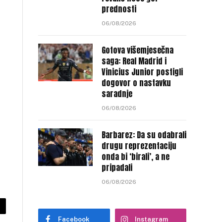
prednosti
06/08/2026
Gotova višemjesečna
saga: Real Madrid i
Vinicius Junior postigli
i
dogovor o nastavku
saradnje
06/08/2026
Barbarez: Da su odabrali
drugu reprezentaciju
onda bi ‘birali’, a ne
pripadali
06/08/2026
py
Facebook
Instagram