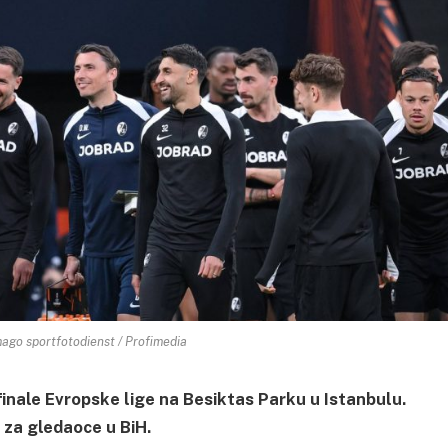
ago sportfotodienst / Profimedia
 finale Evropske lige na Besiktas Parku u Istanbulu.
 za gledaoce u BiH.