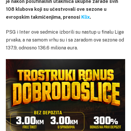
je nakon polufinalnih utakmica ukupne zarade svih
108 klubova koji su učestvovali ove sezone u
evropskim takmičenjima, prenosi
Klix
.
PSG i Inter ove sedmice izborili su nastup u finalu Lige
prvaka, a na samom vrhu su i sa zaradom ove sezone od
137.9, odnosno 136.6 miliona eura.