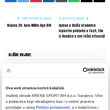
Facebook
Twitter
Pinterest
LinkedIn
Tumblr
WhatsApp
Email
Copy
Link
PRETHODNI ČLANAK
SLJEDEĆI ČLANAK
Najava 30. kola WWin lige BiH
Igman u finišu utakmice
ispustio pobjedu u Tuzli, tim
iz Konjice u sve težoj situaciji
SLIČNE OBJAVE
Ova web stranica koristi kolačiće
Voditelj obrade ARENA SPORT BH d.o.o. Sarajevo. Više
o podacima koje obrađujemo kao i o vašim pravima
pročitajte u našoj
Politici privatnosti
, a o kolačićima i