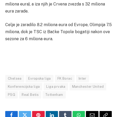
miliona eura), a iza njih je Crvena zvezda s 32 miliona
eura zarade.
Celje je zaradilo 8.2 miliona eura od Evrope, Olimpija 7.5
miliona, dok je TSC iz Bačke Topole bogatiji nakon ove
sezone za 6 miliona eura.
Chelsea
Evropska liga
FK Borac
Inter
Konferencijska liga
Liga prvaka
Manchester United
PSG
Real Betis
Tottenham