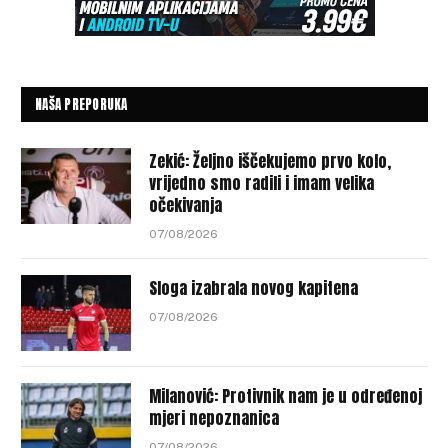
NAŠA PREPORUKA
Zekić: Željno iščekujemo prvo kolo,
vrijedno smo radili i imam velika
očekivanja
07/08/2026
Sloga izabrala novog kapitena
07/08/2026
Milanović: Protivnik nam je u određenoj
mjeri nepoznanica
07/08/2026