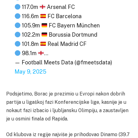
117.0m
Arsenal FC
116.6m
FC Barcelona
105.9m
FC Bayern München
102.2m
Borussia Dortmund
101.8m
Real Madrid CF
98.1m
…
— Football Meets Data (@fmeetsdata)
May 9, 2025
Podsjetimo, Borac je prezimio u Evropi nakon dobrih
partija u ligaškoj fazi Konferencijske lige, kasnije je u
nokaut fazi izbacio i ljubljansku Olimpiju, a zaustavljen
je u osmini finala od Rapida.
Od klubova iz regije najviše je prihodovao Dinamo (39.7