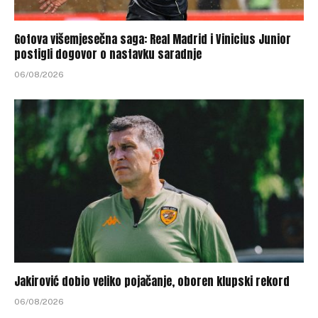
Gotova višemjesečna saga: Real Madrid i Vinicius Junior
postigli dogovor o nastavku saradnje
06/08/2026
Jakirović dobio veliko pojačanje, oboren klupski rekord
06/08/2026