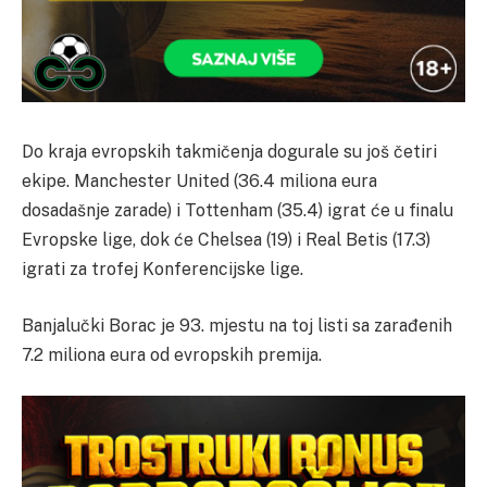
Do kraja evropskih takmičenja dogurale su još četiri
ekipe. Manchester United (36.4 miliona eura
dosadašnje zarade) i Tottenham (35.4) igrat će u finalu
Evropske lige, dok će Chelsea (19) i Real Betis (17.3)
igrati za trofej Konferencijske lige.
Banjalučki Borac je 93. mjestu na toj listi sa zarađenih
7.2 miliona eura od evropskih premija.