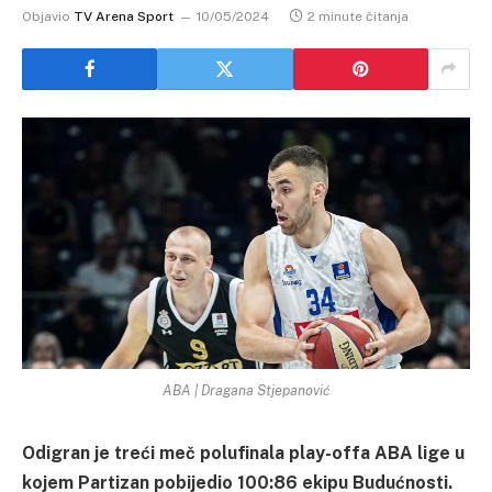
Objavio
TV Arena Sport
10/05/2024
2 minute čitanja
ABA | Dragana Stjepanović
Odigran je treći meč polufinala play-offa ABA lige u
kojem Partizan pobijedio 100:86 ekipu Budućnosti.