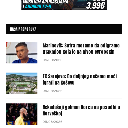
NAŠA PREPORUKA
Marinović: Sutra moramo da odigramo
utakmicu koja je na nivou evropskih
05/08/2026
FK Sarajevo: Do daljnjeg nećemo moći
igrati na Koševu
05/08/2026
Nekadašnji golman Borca na posudbi u
Norveškoj
05/08/2026