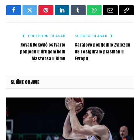
Facebook
Twitter
Pinterest
LinkedIn
Tumblr
WhatsApp
Email
Copy
Link
PRETHODNI ČLANAK
SLJEDEĆI ČLANAK
Novak Đoković ostvario
Sarajevo pobijedilo Zvijezdu
pobjedu u drugom kolu
09 i osiguralo plasman u
Mastersa u Rimu
Evropu
SLIČNE OBJAVE