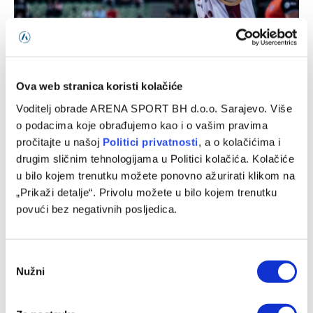
Sloboda novo pojačanje pronašla u redovima Bosne
Ova web stranica koristi kolačiće
04/08/2026
Voditelj obrade ARENA SPORT BH d.o.o. Sarajevo. Više
o podacima koje obrađujemo kao i o vašim pravima
pročitajte u našoj
Politici privatnosti
, a o kolačićima i
drugim sličnim tehnologijama u Politici kolačića. Kolačiće
u bilo kojem trenutku možete ponovno ažurirati klikom na
„Prikaži detalje“. Privolu možete u bilo kojem trenutku
povući bez negativnih posljedica.
Consent
Nužni
Selection
Bivši selektor zlatnih kadeta BiH naredne sezone u