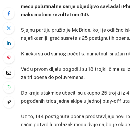
meču polufinalne serije ubjedljivo savladali Phi
maksimalnim rezultatom 4:0.
Sjajnu partiju pružio je McBride, koji je odlično is
najefikasniji igrač susreta s 25 postignutih poena
Knicksi su od samog početka nametnuli snažan rita
Već u prvom dijelu pogodili su 18 trojki, čime su
za tri poena do poluvremena.
Do kraja utakmice ubacili su ukupno 25 trojki iz 4
pogođenih trica jedne ekipe u jednoj play-off uta
Uz to, 144 postignuta poena predstavljaju novi re
način potvrdili prolazak među dvije najbolje ekipe