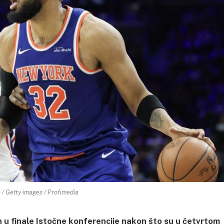
 / Getty images / Profimedia
 u finale Istočne konferencije nakon što su u četvrtom