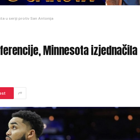
la u seriji protiv San Antonija
nferencije, Minnesota izjednačila
est