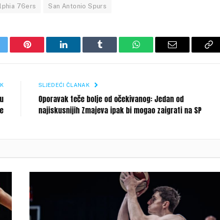
lphia 76ers
San Antonio Spurs
itter
Pinterest
LinkedIn
Tumblr
WhatsApp
Email
Co
Li
K
SLJEDEĆI ČLANAK
vu
Oporavak teče bolje od očekivanog: Jedan od
je
najiskusnijih Zmajeva ipak bi mogao zaigrati na SP