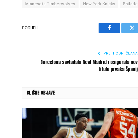
Minnesota Timberwolves
New York Knicks
Philade
PODIJELI
Facebook
Tw
PRETHODNI ČLANA
Barcelona savladala Real Madrid i osigurala no
titulu prvaka Špani
SLIČNE OBJAVE