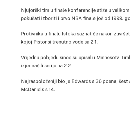
Njujorški tim u finale konferencije stiže u veliko
pokušati izboriti i prvo NBA finale još od 1999. 
Protivnika u finalu Istoka saznat će nakon završet
kojoj Pistonsi trenutno vode sa 2:1.
Vrijednu pobjedu sinoć su upisali i Minnesota Tim
izjednačili seriju na 2:2.
Najraspoloženiji bio je Edwards s 36 poena, šest sk
McDaniels s 14.