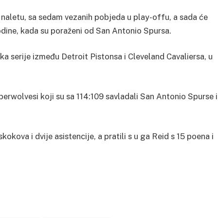
m naletu, sa sedam vezanih pobjeda u play-offu, a sada će
godine, kada su poraženi od San Antonio Spursa.
ka serije između Detroit Pistonsa i Cleveland Cavaliersa, u
berwolvesi koji su sa 114:109 savladali San Antonio Spurse i
okova i dvije asistencije, a pratili s u ga Reid s 15 poena i