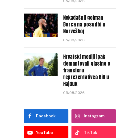
05/08/2026
Nekadašnji golman
Borca na posudbi u
Norveškoj
05/08/2026
Hrvatski mediji ipak
demantovali glasine o
transferu
reprezentativca BiH u
Hajduk
05/08/2026
Facebook
Instagram
YouTube
TikTok