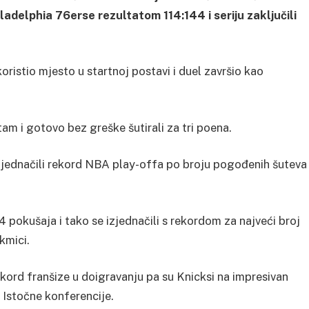
ladelphia 76erse rezultatom 114:144 i seriju zaključili
koristio mjesto u startnoj postavi i duel završio kao
.
m i gotovo bez greške šutirali za tri poena.
 izjednačili rekord NBA play-offa po broju pogođenih šuteva
4 pokušaja i tako se izjednačili s rekordom za najveći broj
kmici.
kord franšize u doigravanju pa su Knicksi na impresivan
 Istočne konferencije.