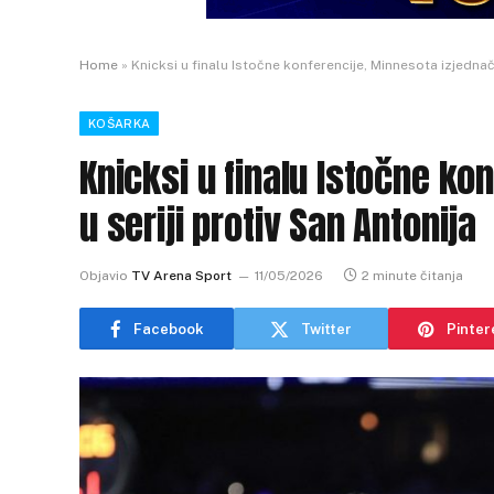
Home
»
Knicksi u finalu Istočne konferencije, Minnesota izjednači
KOŠARKA
Knicksi u finalu Istočne ko
u seriji protiv San Antonija
Objavio
TV Arena Sport
11/05/2026
2 minute čitanja
Facebook
Twitter
Pinter