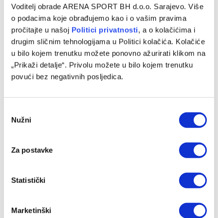
Voditelj obrade ARENA SPORT BH d.o.o. Sarajevo. Više
24/05/2026
o podacima koje obrađujemo kao i o vašim pravima
pročitajte u našoj
Politici privatnosti
, a o kolačićima i
Košarkaši New York Knicksa napravili su još jedan veliki
drugim sličnim tehnologijama u Politici kolačića. Kolačiće
korak ka plasmanu u veliko NBA finale nakon što su
u bilo kojem trenutku možete ponovno ažurirati klikom na
savladali…
„Prikaži detalje“. Privolu možete u bilo kojem trenutku
povući bez negativnih posljedica.
Consent
Nužni
Selection
Za postavke
Statistički
KOŠARKA
Hart odigrao play-off utakmicu karijere i odveo
Marketinški
Knickse do novog trijumfa