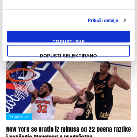
22/05/2026
Prikaži detalje
Josh Hart odigrao je utakmicu karijere u play-offu s 26
poena i sedam asistencija, Jalen Brunson dodao je 19
koševa…
DOPUSTI SVE
DOPUSTI SELEKTIRANO
PROMOCIJE
New York se vratio iz minusa od 22 poena razlike