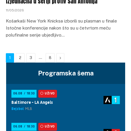
izjednačila u seriji protiv San Antonija
11/05/2026
Košarkaši New York Knicksa izborili su plasman u finale
Istočne konferencije nakon što su u četvrtom meču
polufinalne serije ubjedljivo…
…
Next
1
2
3
8
Programska šema