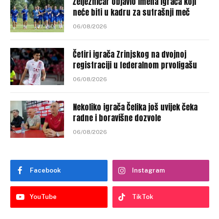
Željezničar objavio imena igrača koji
neće biti u kadru za sutrašnji meč
06/08/2026
Četiri igrača Zrinjskog na dvojnoj
registraciji u federalnom prvoligašu
06/08/2026
Nekoliko igrača Čelika još uvijek čeka
radne i boravišne dozvole
06/08/2026
Facebook
Instagram
YouTube
TikTok