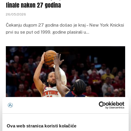
finale nakon 27 godina
26/05/2026
Čekanju dugom 27 godina došao je kraj – New York Knicksi
prvi su se put od 1999. godine plasirali u…
KOŠARKA
Knicksi upisali novu pobjedu nad Clevelandom i
Ova web stranica koristi kolačiće
stigli na korak od velikog NBA finala