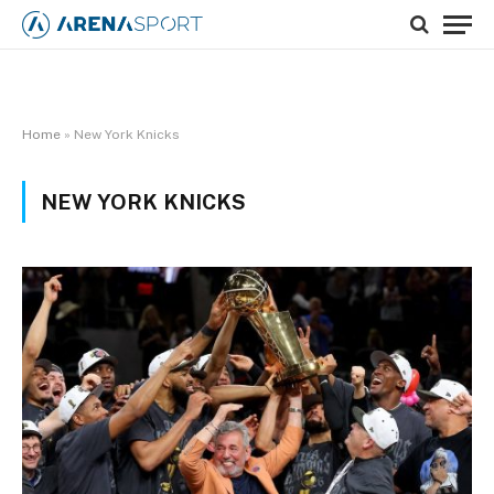
Home
»
New York Knicks
NEW YORK KNICKS