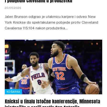
i pobijedio Cleveland u produžetku
20/05/2026
Jalen Brunson odigrao je utakmicu karijere i odveo New
York Knickse do spektakularne pobjede protiv Cleveland
Cavaliersa 115:104 nakon produžetka…
KOŠARKA
Knicksi u finalu Istočne konferencije, Minnesota