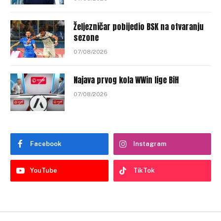
Željezničar pobijedio BSK na otvaranju
sezone
07/08/2026
Najava prvog kola WWin lige BiH
07/08/2026
Facebook
Instagram
YouTube
TikTok