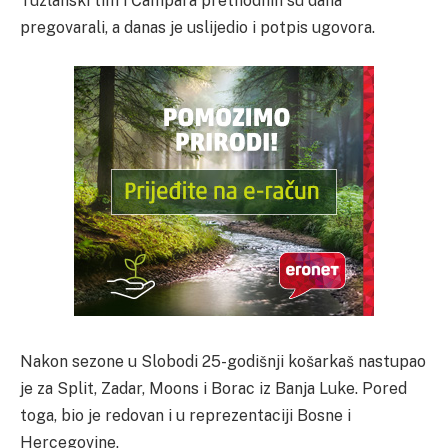
Tuzlanski tim i Čampara prethodnih su dana
pregovarali, a danas je uslijedio i potpis ugovora.
Nakon sezone u Slobodi 25-godišnji košarkaš nastupao
je za Split, Zadar, Moons i Borac iz Banja Luke. Pored
toga, bio je redovan i u reprezentaciji Bosne i
Hercegovine.