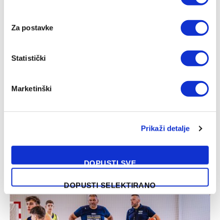
05/08/2026
Za postavke
Statistički
Marketinški
Prikaži detalje
Sloboda novo pojačanje pronašla u redovima Bosne
DOPUSTI SVE
04/08/2026
DOPUSTI SELEKTIRANO