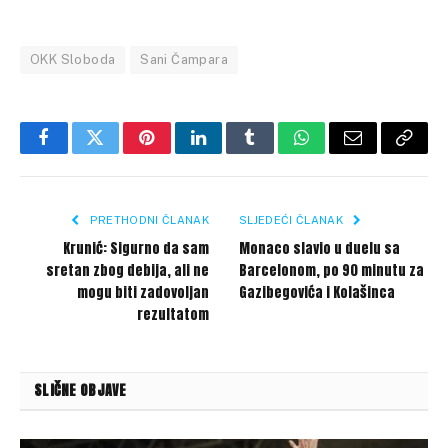
OKK Sloboda
Sani Čampara
Facebook
Twitter
Pinterest
LinkedIn
Tumblr
WhatsApp
Email
Copy
Link
PRETHODNI ČLANAK
SLJEDEĆI ČLANAK
Krunić: Sigurno da sam
Monaco slavio u duelu sa
sretan zbog debija, ali ne
Barcelonom, po 90 minutu za
mogu biti zadovoljan
Gazibegovića i Kolašinca
rezultatom
SLIČNE OBJAVE