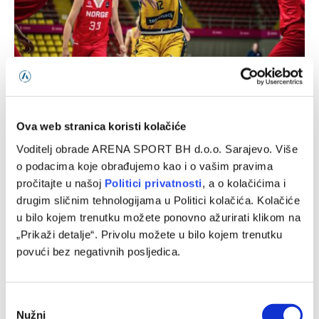
Bh. kadeti ubjedljivi protiv Norveške
06/08/2026
Ova web stranica koristi kolačiće
Voditelj obrade ARENA SPORT BH d.o.o. Sarajevo. Više
o podacima koje obrađujemo kao i o vašim pravima
pročitajte u našoj
Politici privatnosti
, a o kolačićima i
drugim sličnim tehnologijama u Politici kolačića. Kolačiće
u bilo kojem trenutku možete ponovno ažurirati klikom na
„Prikaži detalje“. Privolu možete u bilo kojem trenutku
povući bez negativnih posljedica.
Consent
Chase Audige predstavljen u novom klubu
Nužni
Selection