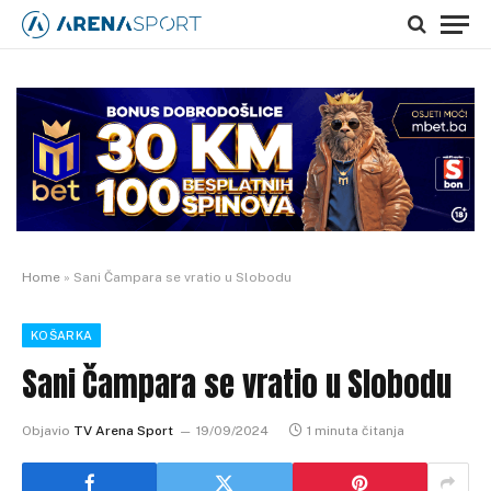
Home
»
Sani Čampara se vratio u Slobodu
KOŠARKA
Sani Čampara se vratio u Slobodu
Objavio
TV Arena Sport
19/09/2024
1 minuta čitanja