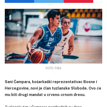
FOTO: FIBA
Sani Čampara, košarkaški reprezentativac Bosne i
Hercegovine, novi je član tuzlanske Slobode. Ovo će
mu biti drugi mandat u crveno-crnom dresu.