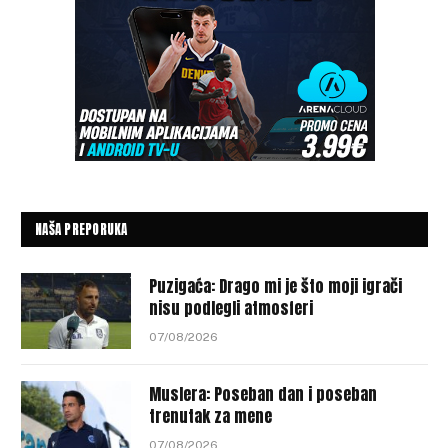
NAŠA PREPORUKA
Puzigaća: Drago mi je što moji igrači
nisu podlegli atmosferi
07/08/2026
Muslera: Poseban dan i poseban
trenutak za mene
07/08/2026