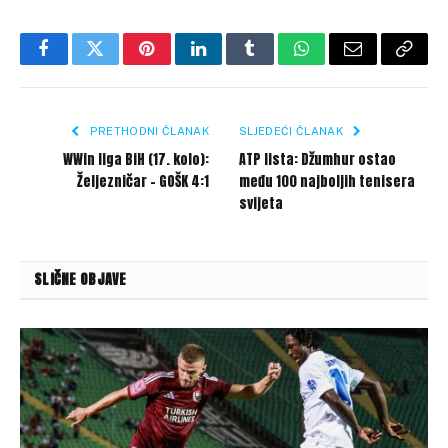
Facebook
Twitter
Pinterest
LinkedIn
Tumblr
WhatsApp
Email
Copy
Link
PRETHODNI ČLANAK
SLJEDEĆI ČLANAK
WWin liga BiH (17. kolo):
ATP lista: Džumhur ostao
Željezničar – GOŠK 4:1
među 100 najboljih tenisera
svijeta
SLIČNE OBJAVE