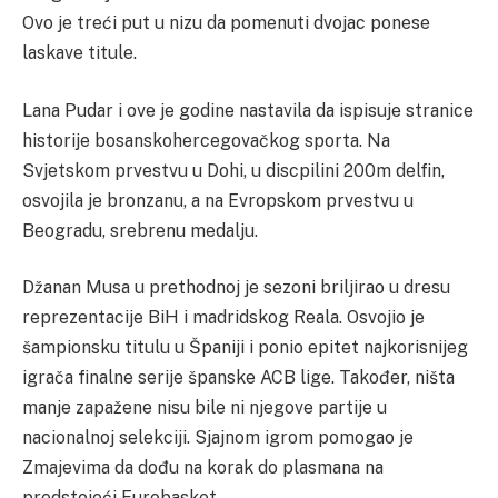
Ovo je treći put u nizu da pomenuti dvojac ponese
laskave titule.
Lana Pudar i ove je godine nastavila da ispisuje stranice
historije bosanskohercegovačkog sporta. Na
Svjetskom prvestvu u Dohi, u discpilini 200m delfin,
osvojila je bronzanu, a na Evropskom prvestvu u
Beogradu, srebrenu medalju.
Džanan Musa u prethodnoj je sezoni briljirao u dresu
reprezentacije BiH i madridskog Reala. Osvojio je
šampionsku titulu u Španiji i ponio epitet najkorisnijeg
igrača finalne serije španske ACB lige. Također, ništa
manje zapažene nisu bile ni njegove partije u
nacionalnoj selekciji. Sjajnom igrom pomogao je
Zmajevima da dođu na korak do plasmana na
predstojeći Eurobasket.