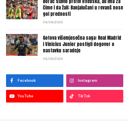
Borac slavio protiv Vitebska, ali ima za
čime i da žali: Banjalučani u revanš nose
gol prednosti
06/08/2026
Gotova višemjesečna saga: Real Madrid
i Vinicius Junior postigli dogovor o
nastavku saradnje
06/08/2026
Facebook
Instagram
YouTube
TikTok