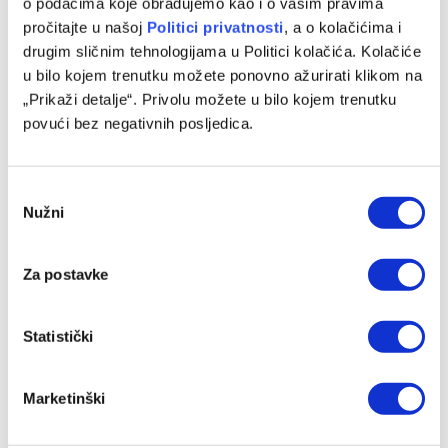
o podacima koje obrađujemo kao i o vašim pravima
Turnir FIS Gol WWin ušao u završnicu
pročitajte u našoj
Politici privatnosti
, a o kolačićima i
30/07/2026
drugim sličnim tehnologijama u Politici kolačića. Kolačiće
u bilo kojem trenutku možete ponovno ažurirati klikom na
„Prikaži detalje“. Privolu možete u bilo kojem trenutku
povući bez negativnih posljedica.
Consent
Nužni
Selection
Za postavke
WWIN 3X3 Basket liga stiže u Sarajevo – FIBA 3×3 spektakl
Statistički
na Baščaršiji!
24/07/2026
Marketinški