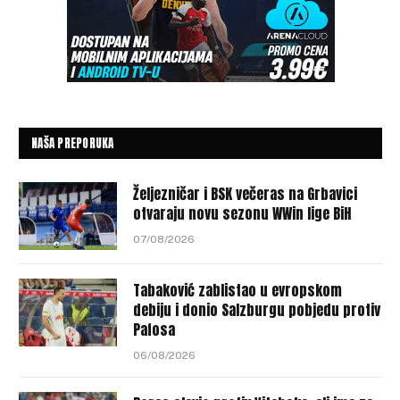
NAŠA PREPORUKA
Željezničar i BSK večeras na Grbavici
otvaraju novu sezonu WWin lige BiH
07/08/2026
Tabaković zablistao u evropskom
debiju i donio Salzburgu pobjedu protiv
Pafosa
06/08/2026