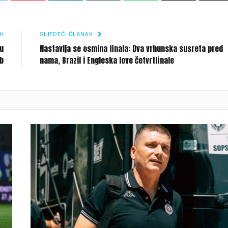
Li
K
SLJEDEĆI ČLANAK
 u
Nastavlja se osmina finala: Dva vrhunska susreta pred
ub
nama, Brazil i Engleska love četvrtfinale