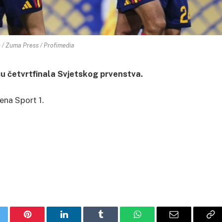
 / Zuma Press / Profimedia
icu četvrtfinala Svjetskog prvenstva.
ena Sport 1.
itter
Pinterest
LinkedIn
Tumblr
WhatsApp
Email
Co