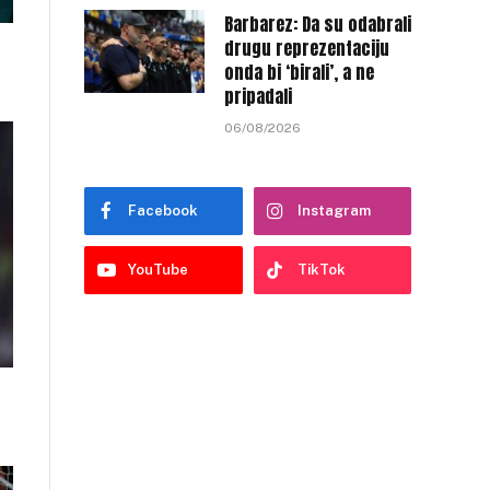
Barbarez: Da su odabrali
drugu reprezentaciju
onda bi ‘birali’, a ne
pripadali
06/08/2026
Facebook
Instagram
YouTube
TikTok