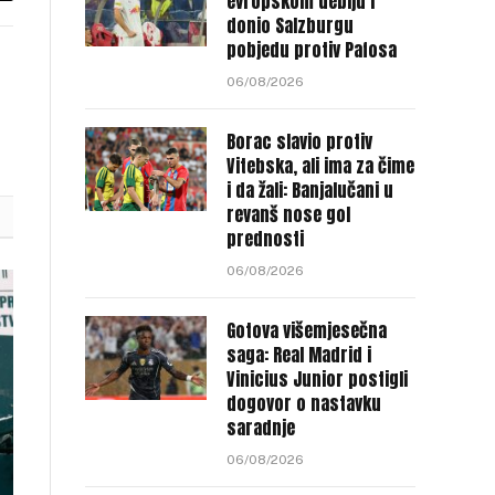
evropskom debiju i
donio Salzburgu
nk
pobjedu protiv Pafosa
06/08/2026
Borac slavio protiv
Vitebska, ali ima za čime
i da žali: Banjalučani u
revanš nose gol
prednosti
06/08/2026
Gotova višemjesečna
saga: Real Madrid i
Vinicius Junior postigli
dogovor o nastavku
saradnje
06/08/2026