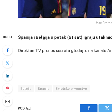
Jose Breton
Španija i Belgija u petak (21 sat) igraju utakm
DIJELI
Direktan TV prenos susreta gledajte na kanalu Ar
Belgija
Španija
Svjetsko prvenstvo
PODIJELI
Facebook
Tw