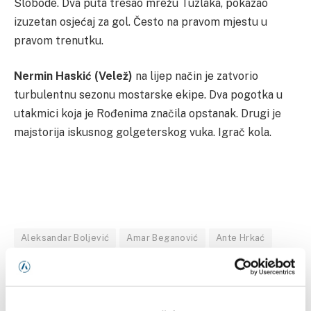
Slobode. Dva puta tresao mrežu Tuzlaka, pokazao
izuzetan osjećaj za gol. Često na pravom mjestu u
pravom trenutku.
Nermin Haskić (Velež)
na lijep način je zatvorio
turbulentnu sezonu mostarske ekipe. Dva pogotka u
utakmici koja je Rođenima značila opstanak. Drugi je
majstorija iskusnog golgeterskog vuka. Igrač kola.
Aleksandar Boljević
Amar Beganović
Ante Hrkać
Dan Lagumdžija
Domagoj Jelavić
FK Borac
FK Sarajevo
FK Velež
FK Željezničar
Gabrijel Čoko
Luka Zorić
Madžid Šošić