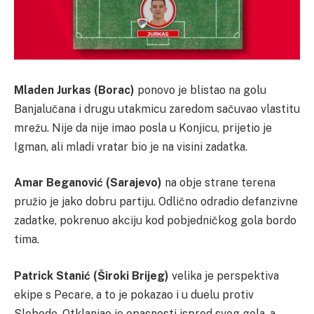
Mladen Jurkas (Borac)
ponovo je blistao na golu
Banjalučana i drugu utakmicu zaredom sačuvao vlastitu
mrežu. Nije da nije imao posla u Konjicu, prijetio je
Igman, ali mladi vratar bio je na visini zadatka.
Amar Beganović (Sarajevo)
na obje strane terena
pružio je jako dobru partiju. Odlično odradio defanzivne
zadatke, pokrenuo akciju kod pobjedničkog gola bordo
tima.
Patrick Stanić (Široki Brijeg)
velika je perspektiva
ekipe s Pecare, a to je pokazao i u duelu protiv
Slobode. Otklanjao je opasnosti ispred svog gola, a