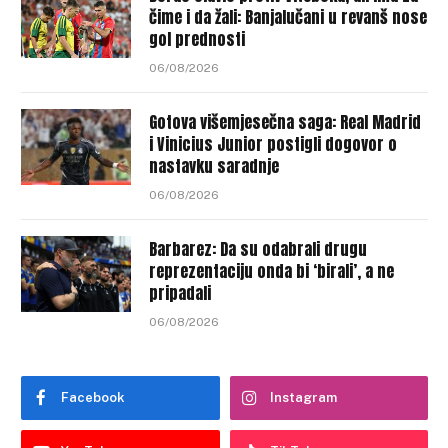
čime i da žali: Banjalučani u revanš nose
gol prednosti
06/08/2026
Gotova višemjesečna saga: Real Madrid
i Vinicius Junior postigli dogovor o
nastavku saradnje
06/08/2026
Barbarez: Da su odabrali drugu
reprezentaciju onda bi ‘birali’, a ne
pripadali
06/08/2026
Facebook
Instagram