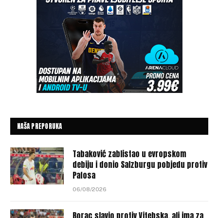
NAŠA PREPORUKA
Tabaković zablistao u evropskom
debiju i donio Salzburgu pobjedu protiv
Pafosa
06/08/2026
Borac slavio protiv Vitebska, ali ima za