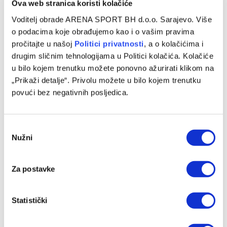
Ova web stranica koristi kolačiće
Mladen Jurkas
Nermin Haskić
NK GOŠK
Voditelj obrade ARENA SPORT BH d.o.o. Sarajevo. Više
NK Široki Brijeg
Patrick Stanić
o podacima koje obrađujemo kao i o vašim pravima
pročitajte u našoj
Politici privatnosti
, a o kolačićima i
drugim sličnim tehnologijama u Politici kolačića. Kolačiće
u bilo kojem trenutku možete ponovno ažurirati klikom na
Facebook
Twitter
Pinterest
LinkedIn
Tumblr
WhatsApp
Email
Copy
„Prikaži detalje“. Privolu možete u bilo kojem trenutku
Link
povući bez negativnih posljedica.
PRETHODNI ČLANAK
SLJEDEĆI ČLANAK
WWin liga BiH (33. kolo):
Enrique i Inzaghi odredili
Consent
Velež- Sloga Meridian 3:0
sastave za finale Lige prvaka
Nužni
Selection
Za postavke
SLIČNE OBJAVE
Statistički