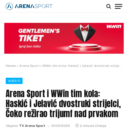
Home
»
Arena Sport i WWin tim kola: Haskić i Jelavić dvostruki strijelci, Čoko režirao trijumf nad prvakom
VIJESTI
Arena Sport i WWin tim kola:
Haskić i Jelavić dvostruki strijelci,
Čoko režirao trijumf nad prvakom
Objavio
TV Arena Sport
31/05/2025
2 minute čitanja