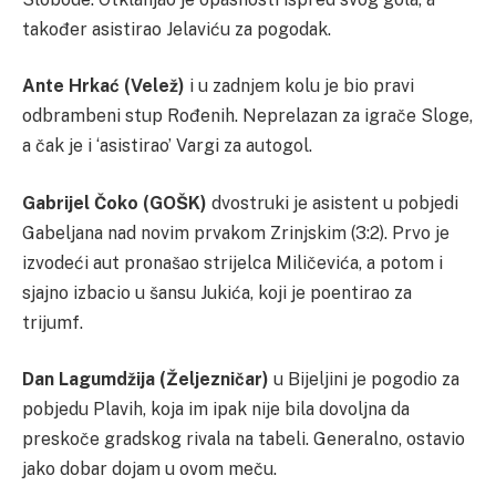
također asistirao Jelaviću za pogodak.
Ante Hrkać (Velež)
i u zadnjem kolu je bio pravi
odbrambeni stup Rođenih. Neprelazan za igrače Sloge,
a čak je i ‘asistirao’ Vargi za autogol.
Gabrijel Čoko (GOŠK)
dvostruki je asistent u pobjedi
Gabeljana nad novim prvakom Zrinjskim (3:2). Prvo je
izvodeći aut pronašao strijelca Miličevića, a potom i
sjajno izbacio u šansu Jukića, koji je poentirao za
trijumf.
Dan Lagumdžija (Željezničar)
u Bijeljini je pogodio za
pobjedu Plavih, koja im ipak nije bila dovoljna da
preskoče gradskog rivala na tabeli. Generalno, ostavio
jako dobar dojam u ovom meču.