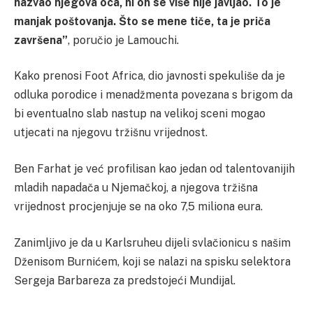
nazvao njegova oca, ni on se više nije javljao. To je
manjak poštovanja. Što se mene tiče, ta je priča
završena”
, poručio je Lamouchi.
Kako prenosi Foot Africa, dio javnosti spekuliše da je
odluka porodice i menadžmenta povezana s brigom da
bi eventualno slab nastup na velikoj sceni mogao
utjecati na njegovu tržišnu vrijednost.
Ben Farhat je već profilisan kao jedan od talentovanijih
mladih napadača u Njemačkoj, a njegova tržišna
vrijednost procjenjuje se na oko 7,5 miliona eura.
Zanimljivo je da u Karlsruheu dijeli svlačionicu s našim
Dženisom Burnićem, koji se nalazi na spisku selektora
Sergeja Barbareza za predstojeći Mundijal.