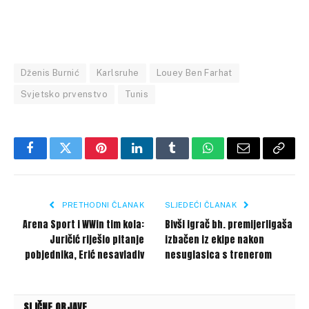
Dženis Burnić
Karlsruhe
Louey Ben Farhat
Svjetsko prvenstvo
Tunis
Facebook
Twitter
Pinterest
LinkedIn
Tumblr
WhatsApp
Email
Copy
Link
PRETHODNI ČLANAK
SLJEDEĆI ČLANAK
Arena Sport i WWin tim kola:
Bivši igrač bh. premijerligaša
Juričić riješio pitanje
izbačen iz ekipe nakon
pobjednika, Erić nesavladiv
nesuglasica s trenerom
SLIČNE OBJAVE