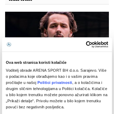
Ova web stranica koristi kolačiće
Voditelj obrade ARENA SPORT BH d.o.o. Sarajevo. Više
Nakon Muharemovića i Wilsona: Leeds doveo treće
o podacima koje obrađujemo kao i o vašim pravima
pojačanje i oborio rekord
pročitajte u našoj
Politici privatnosti
, a o kolačićima i
drugim sličnim tehnologijama u Politici kolačića. Kolačiće
07/08/2026
u bilo kojem trenutku možete ponovno ažurirati klikom na
„Prikaži detalje“. Privolu možete u bilo kojem trenutku
povući bez negativnih posljedica.