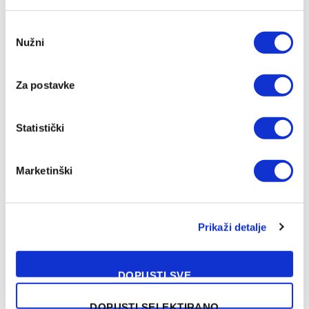
Consent
Nužni
Selection
Za postavke
Statistički
Barcelona preotima kapitena Španije ljutom rivalu
07/08/2026
Marketinški
Prikaži detalje
DOPUSTI SVE
DOPUSTI SELEKTIRANO