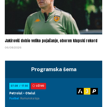
Jakirović dobio veliko pojačanje, oboren klupski rekord
06/08/2026
Programska šema