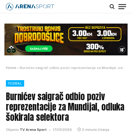
Home
»
Burnićev saigrač odbio poziv reprezentacije za Mundijal, odluka šokirala selektora
FUDBAL
Burnićev saigrač odbio poziv
reprezentacije za Mundijal, odluka
šokirala selektora
Objavio
TV Arena Sport
17/05/2026
2 minute čitanja