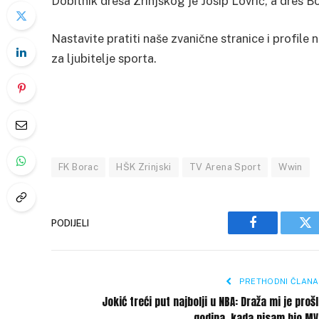
Dobitnik dresa Zrinjskog je Josip Lovrić, a dres B
Nastavite pratiti naše zvanične stranice i profil
za ljubitelje sporta.
FK Borac
HŠK Zrinjski
TV Arena Sport
Wwin
PODIJELI
Facebook
Tw
PRETHODNI ČLANA
Jokić treći put najbolji u NBA: Draža mi je proš
godina, kada nisam bio MV