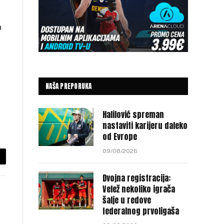
a
NAŠA PREPORUKA
Halilović spreman
nastaviti karijeru daleko
od Evrope
09/08/2026
py
Dvojna registracija:
nk
Velež nekoliko igrača
šalje u redove
federalnog prvoligaša