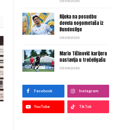
09/08/2026
Rijeka na posudbu
dovela nogometaša iz
Bundeslige
09/08/2026
Mario Tičinović karijeru
nastavlja u trećeligašu
09/08/2026
Facebook
Instagram
YouTube
TikTok