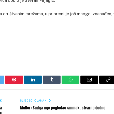
orca dobio je Stefan Piljagić.
e na društvenim mrežama, u pripremi je još mnogo iznenađenj
itter
Pinterest
LinkedIn
Tumblr
WhatsApp
Email
Co
Li
K
SLJEDEĆI ČLANAK
la
Muller: Sudija nije pogledao snimak, stvarno čudno
P