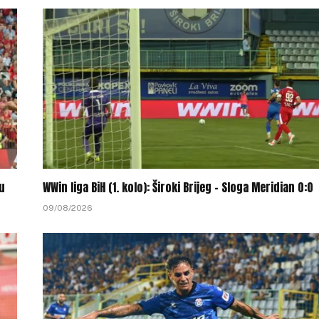
ku
WWin liga BiH (1. kolo): Široki Brijeg – Sloga Meridian 0:0
09/08/2026