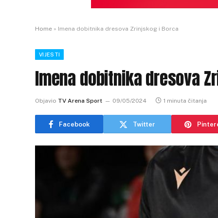
Home
»
Imena dobitnika dresova Zrinjskog i Borca
VIJESTI
Imena dobitnika dresova Zr
Objavio
TV Arena Sport
09/05/2024
1 minuta čitanja
Facebook
Twitter
Pinter