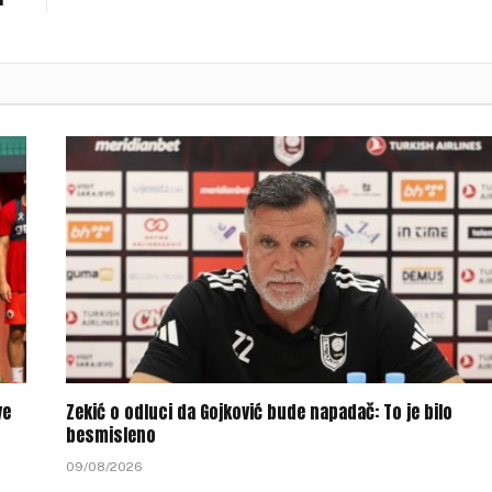
ve
Zekić o odluci da Gojković bude napadač: To je bilo
besmisleno
09/08/2026