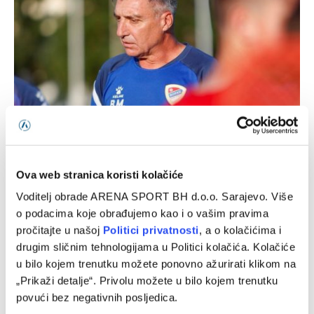
Marinović: U novu sezonu ulazimo s ciljem da odbranimo
titulu, imamo najviše ambicije
08/08/2026
Ova web stranica koristi kolačiće
Voditelj obrade ARENA SPORT BH d.o.o. Sarajevo. Više
o podacima koje obrađujemo kao i o vašim pravima
pročitajte u našoj
Politici privatnosti
, a o kolačićima i
drugim sličnim tehnologijama u Politici kolačića. Kolačiće
u bilo kojem trenutku možete ponovno ažurirati klikom na
„Prikaži detalje“. Privolu možete u bilo kojem trenutku
povući bez negativnih posljedica.