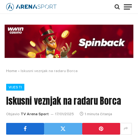
Home
»
Iskusni veznjak na radaru Borca
VIJESTI
Iskusni veznjak na radaru Borca
Objavio
TV Arena Sport
17/01/2025
1 minuta čitanja