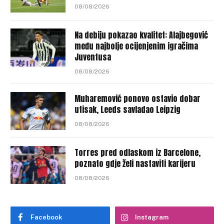
08/08/2026
Na debiju pokazao kvalitet: Alajbegović
među najbolje ocijenjenim igračima
Juventusa
08/08/2026
Muharemović ponovo ostavio dobar
utisak, Leeds savladao Leipzig
08/08/2026
Torres pred odlaskom iz Barcelone,
poznato gdje želi nastaviti karijeru
08/08/2026
Facebook
Instagram