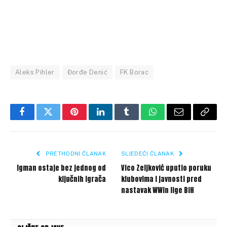
Aleks Pihler
Đorđe Denić
FK Borac
Facebook
Twitter
Pinterest
LinkedIn
Tumblr
WhatsApp
Email
Copy
Link
PRETHODNI ČLANAK
SLJEDEĆI ČLANAK
Igman ostaje bez jednog od
Vico Zeljković uputio poruku
ključnih igrača
klubovima i javnosti pred
nastavak WWin lige BiH