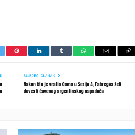
itter
Pinterest
LinkedIn
Tumblr
WhatsApp
Email
Co
Li
K
SLJEDEĆI ČLANAK
na
Nakon što je vratio Como u Seriju A, Fabregas želi
vo
dovesti čuvenog argentinskog napadača