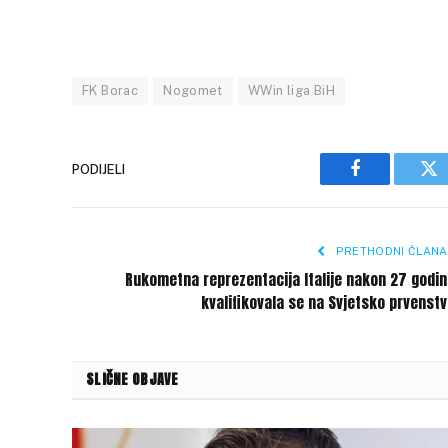
FK Borac
Nogomet
WWin liga BiH
PODIJELI
Facebook
Tw
PRETHODNI ČLANA
Rukometna reprezentacija Italije nakon 27 godi
kvalifikovala se na Svjetsko prvenst
SLIČNE OBJAVE