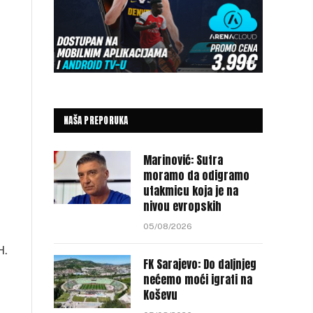
NAŠA PREPORUKA
Marinović: Sutra
moramo da odigramo
utakmicu koja je na
nivou evropskih
05/08/2026
H.
FK Sarajevo: Do daljnjeg
nećemo moći igrati na
Koševu