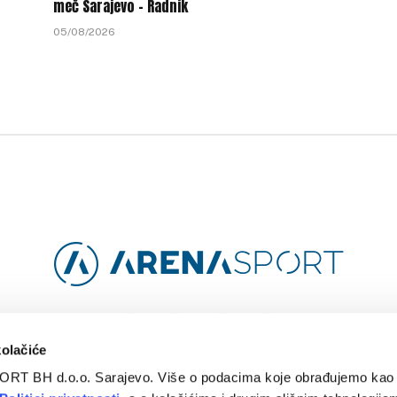
meč Sarajevo – Radnik
05/08/2026
Facebook
Instagram
YouTube
TikTok
kolačiće
ORT BH d.o.o. Sarajevo. Više o podacima koje obrađujemo kao 
O
ARENA CLOUD
KONTAKT
POLITIKA PRIVATNOSTI