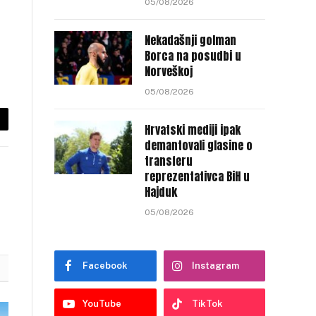
05/08/2026
Nekadašnji golman
Borca na posudbi u
Norveškoj
05/08/2026
Hrvatski mediji ipak
py
demantovali glasine o
nk
transferu
reprezentativca BiH u
Hajduk
05/08/2026
Facebook
Instagram
YouTube
TikTok