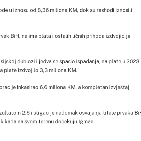
de u iznosu od 8,36 miliona KM, dok su rashodi iznosili
vak BiH, na ime plata i ostalih ličnih prihoda izdvojio je
nsijskoj dubiozi i jedva se spasio ispadanja, na plate u 2023.
za plate izdvojilo 3,3 miliona KM.
orac je inkasirao 6,6 miliona KM, a kompletan izvještaj
zultatom 2:6 i stigao je nadomak osvajanja titule prvaka Bi
jak kada na svom terenu dočekuju Igman.