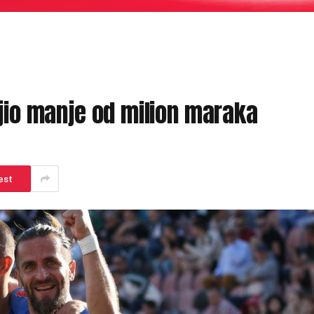
ojio manje od milion maraka
est