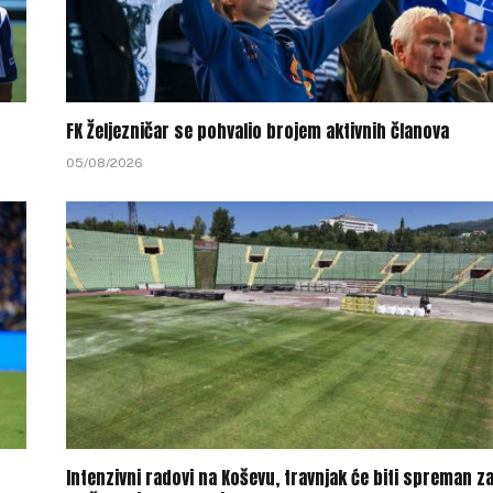
FK Željezničar se pohvalio brojem aktivnih članova
05/08/2026
Intenzivni radovi na Koševu, travnjak će biti spreman z