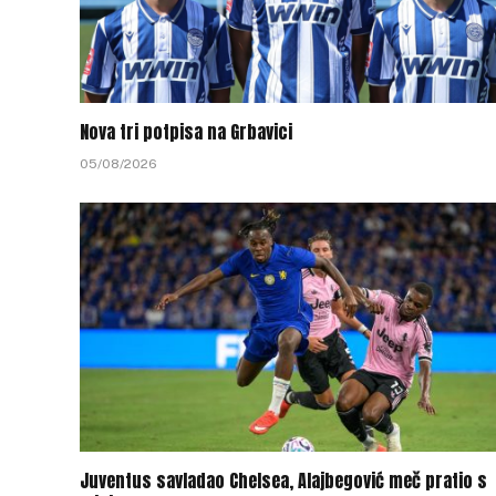
Nova tri potpisa na Grbavici
05/08/2026
Juventus savladao Chelsea, Alajbegović meč pratio s