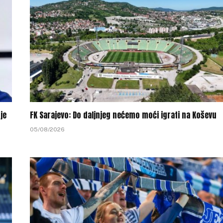
je
FK Sarajevo: Do daljnjeg nećemo moći igrati na Koševu
05/08/2026