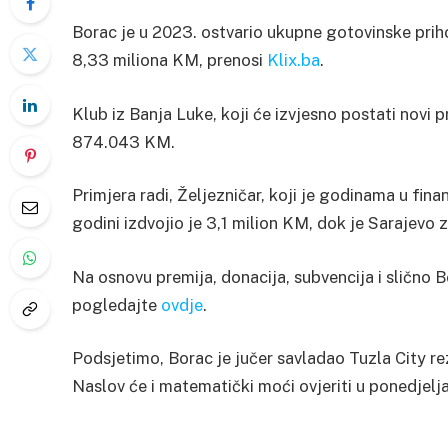
Borac je u 2023. ostvario ukupne gotovinske priho
8,33 miliona KM, prenosi
Klix.ba
.
Klub iz Banja Luke, koji će izvjesno postati novi pr
874.043 KM.
Primjera radi, Željezničar, koji je godinama u fina
godini izdvojio je 3,1 milion KM, dok je Sarajevo 
Na osnovu premija, donacija, subvencija i slično B
pogledajte
ovdje
.
Podsjetimo, Borac je jučer savladao Tuzla City re
Naslov će i matematički moći ovjeriti u ponedjel