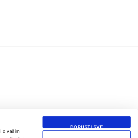
DOPUSTI SVE
i o vašim
USLOVI KORIŠĆENJA