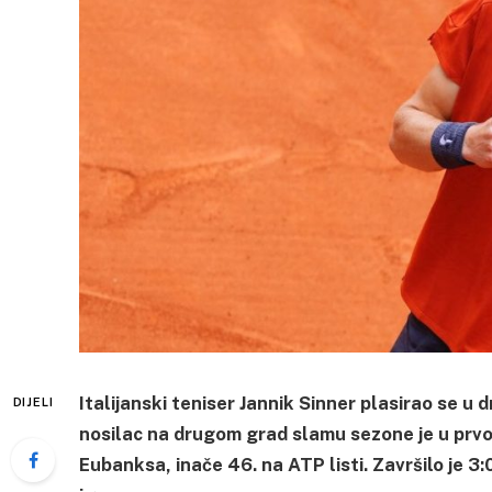
Italijanski teniser Jannik Sinner plasirao se u 
DIJELI
nosilac na drugom grad slamu sezone je u prvo
Eubanksa, inače 46. na ATP listi. Završilo je 3: