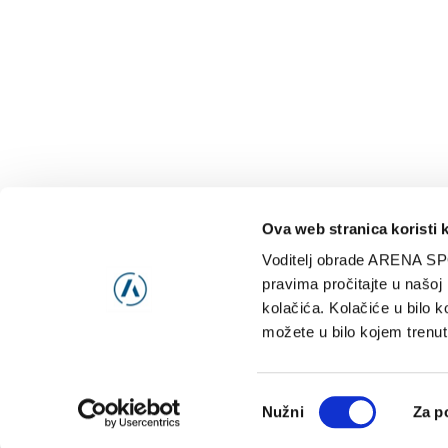
Ova web stranica koristi 
Voditelj obrade ARENA SP
NAJNOVIJE
VIDE
pravima pročitajte u našoj
kolačića. Kolačiće u bilo k
možete u bilo kojem trenut
Consent
Nužni
Za p
Selection