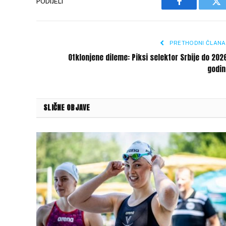
PODIJELI
Facebook
Tw
PRETHODNI ČLANA
Otklonjene dileme: Piksi selektor Srbije do 202
godin
SLIČNE OBJAVE