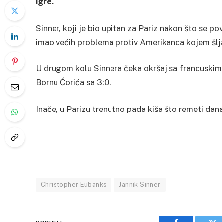
igre.
Sinner, koji je bio upitan za Pariz nakon što se p
imao većih problema protiv Amerikanca kojem šlj
U drugom kolu Sinnera čeka okršaj sa francuskim
Bornu Ćorića sa 3:0.
Inače, u Parizu trenutno pada kiša što remeti dan
Christopher Eubanks
Jannik Sinner