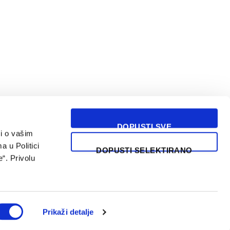
DOPUSTI SVE
i o vašim
USLOVI KORIŠĆENJA
a u Politici
DOPUSTI SELEKTIRANO
“. Privolu
Prikaži detalje