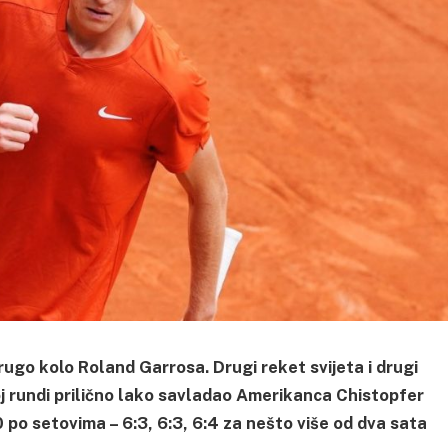
drugo kolo Roland Garrosa. Drugi reket svijeta i drugi
j rundi prilično lako savladao Amerikanca Chistopfer
0 po setovima – 6:3, 6:3, 6:4 za nešto više od dva sata