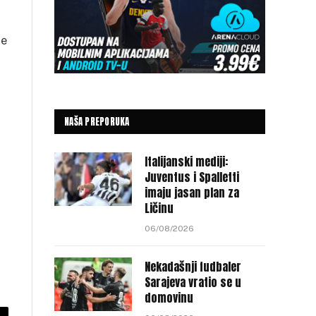
je
NAŠA PREPORUKA
Italijanski mediji:
Juventus i Spalletti
imaju jasan plan za
Ličinu
06/08/2026
Nekadašnji fudbaler
Sarajeva vratio se u
domovinu