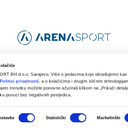
Facebook
Instagram
YouTube
TikTok
kolačiće
ORT BH d.o.o. Sarajevo. Više o podacima koje obrađujemo kao 
O
ARENA CLOUD
KONTAKT
POLITIKA PRIVATNOSTI
Politici privatnosti
, a o kolačićima i drugim sličnim tehnologijam
ojem trenutku možete ponovno ažurirati klikom na „Prikaži detalje
© 2024 Arena Sport. Designed by
WEBMAHER
.
ku povući bez negativnih posljedica.
ostavke
Statistički
Marketinški