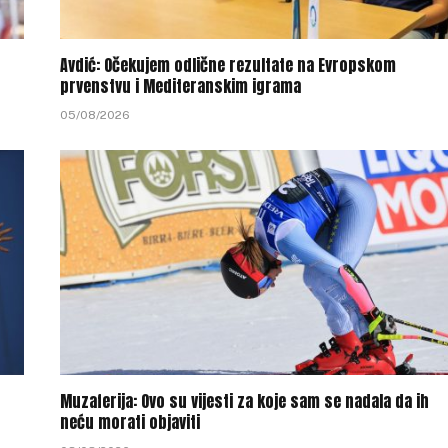
Avdić: Očekujem odlične rezultate na Evropskom
prvenstvu i Mediteranskim igrama
05/08/2026
Muzaferija: Ovo su vijesti za koje sam se nadala da ih
neću morati objaviti