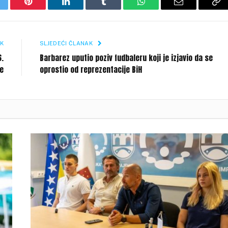
itter
Pinterest
LinkedIn
Tumblr
WhatsApp
Email
Co
Li
K
SLJEDEĆI ČLANAK
6.
Barbarez uputio poziv fudbaleru koji je izjavio da se
e
oprostio od reprezentacije BiH