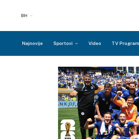
BIH
Najnovije
Sportovi
Video
TV Progra