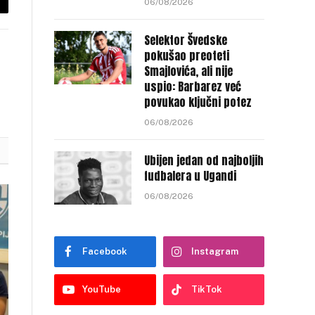
06/08/2026
py
nk
Selektor Švedske
pokušao preoteti
Smajlovića, ali nije
uspio: Barbarez već
povukao ključni potez
06/08/2026
Ubijen jedan od najboljih
fudbalera u Ugandi
06/08/2026
Facebook
Instagram
YouTube
TikTok