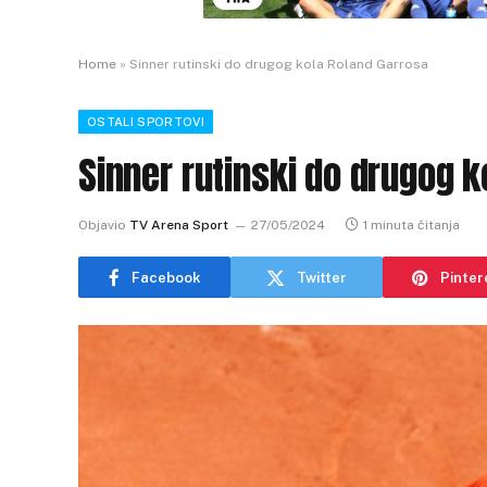
Home
»
Sinner rutinski do drugog kola Roland Garrosa
OSTALI SPORTOVI
Sinner rutinski do drugog 
Objavio
TV Arena Sport
27/05/2024
1 minuta čitanja
Facebook
Twitter
Pinter